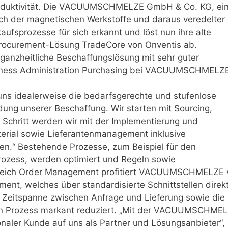
Produktivität. Die VACUUMSCHMELZE GmbH & Co. KG, ei
ch der magnetischen Werkstoffe und daraus veredelter
kaufsprozesse für sich erkannt und löst nun ihre alte
rocurement-Lösung TradeCore von Onventis ab.
ganzheitliche Beschaffungslösung mit sehr guter
Business Administration Purchasing bei VACUUMSCHMELZ
ns idealerweise die bedarfsgerechte und stufenlose
ldung unserer Beschaffung. Wir starten mit Sourcing,
Schritt werden wir mit der Implementierung und
erial sowie Lieferantenmanagement inklusive
en.“ Bestehende Prozesse, zum Beispiel für den
prozess, werden optimiert und Regeln sowie
Bereich Order Management profitiert VACUUMSCHMELZE 
nt, welches über standardisierte Schnittstellen direk
Zeitspanne zwischen Anfrage und Lieferung sowie die
len Prozess markant reduziert. „Mit der VACUUMSCHME
onaler Kunde auf uns als Partner und Lösungsanbieter“,