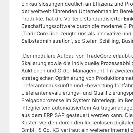
Einkaufslösungen deutlich an Effizienz und 
der weltweit führenden Unternehmen im Berei
Produkte, hat die Vorteile standardisierter Ein
Beschaffungssoftware durch die moderne E-P
„TradeCore überzeugte uns als innovative und 
Selbstadministration“, so Stefan Schilling, 
„Der modulare Aufbau von TradeCore erlaubt u
Skalierung sowie die individuelle Prozessabbi
Auktionen und Order Management. Im zweiten 
strategischen Optimierung von Produktionsmat
Lieferantenauskünfte und -bewertung fortfahr
Lieferantenevaluierungs- und Qualifizierungs
Freigabeprozesse im System hinterlegt. Im 
integriertem automatisiertem Auftragsmanageme
aus dem ERP SAP gesteuert werden kann. Die 
Kosten werden durch den lückenlosen digita
GmbH & Co. KG vertraut ein weiterer internati