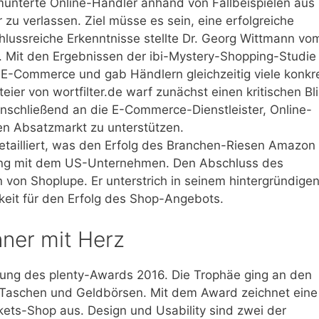
unterte Online-Händler anhand von Fallbeispielen aus
 zu verlassen. Ziel müsse es sein, eine erfolgreiche
hlussreiche Erkenntnisse stellte Dr. Georg Wittmann vo
r. Mit den Ergebnissen der ibi-Mystery-Shopping-Studie
 E-Commerce und gab Händlern gleichzeitig viele konkr
ier von wortfilter.de warf zunächst einen kritischen Bl
schließend an die E-Commerce-Dienstleister, Online-
hen Absatzmarkt zu unterstützen.
tailliert, was den Erfolg des Branchen-Riesen Amazon
ng mit dem US-Unternehmen. Den Abschluss des
on Shoplupe. Er unterstrich in seinem hintergründige
keit für den Erfolg des Shop-Angebots.
ner mit Herz
hung des plenty-Awards 2016. Die Trophäe ging an den
r Taschen und Geldbörsen. Mit dem Award zeichnet eine
kets-Shop aus. Design und Usability sind zwei der