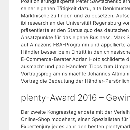
Positionierungsexperte Peter Sawtschenko erm
seiner eigenen Tätigkeit dazu, alte Denkmuster
Marktnische zu finden und zu besetzen. Aufsc
ibi research an der Universität Regensburg vo
präsentierte er den Status quo des deutschen
Ansatzpunkte für das eigene Business. Mark Ste
auf Amazons FBA-Programm und appellierte an
Händler besser beim Eintritt in den chinesisc
E-Commerce-Berater Adrian Hotz schilderte de
ausmacht und gab Händlern Tipps zum Umga
Vortragsprogramms machte Johannes Altmann v
Vortrag die Bedeutung der Händler-Persönlich
plenty-Award 2016 – Gewin
Der zweite Kongresstag endete mit der Verlei
Online-Shop modeherz, einen Spezialisten fü
Expertenjury jedes Jahr den besten plentymar