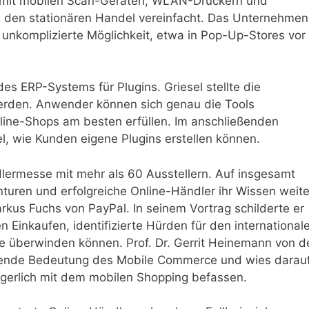
n mit mobilen Scan-Geräten, WLAN-Druckern und
den stationären Handel vereinfacht. Das Unternehmen
nkomplizierte Möglichkeit, etwa in Pop-Up-Stores vor
s ERP-Systems für Plugins. Griesel stellte die
werden. Anwender können sich genau die Tools
line-Shops am besten erfüllen. Im anschließenden
el, wie Kunden eigene Plugins erstellen können.
dlermesse mit mehr als 60 Ausstellern. Auf insgesamt
ren und erfolgreiche Online-Händler ihr Wissen weite
kus Fuchs von PayPal. In seinem Vortrag schilderte er
Einkaufen, identifizierte Hürden für den international
e überwinden können. Prof. Dr. Gerrit Heinemann von d
hsende Bedeutung des Mobile Commerce und wies darau
zögerlich mit dem mobilen Shopping befassen.