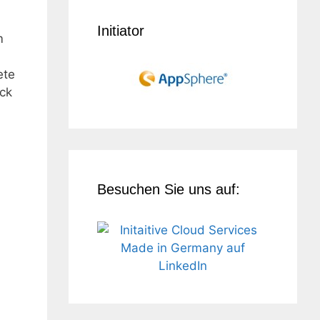
Initiator
m
ete
ick
n
Besuchen Sie uns auf: