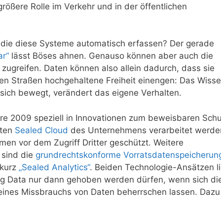
rößere Rolle im Verkehr und in der öffentlichen
, die diese Systeme automatisch erfassen? Der gerade
ar“
lässt Böses ahnen. Genauso können aber auch die
 zugreifen. Daten können also allein dadurch, dass sie
en Straßen hochgehaltene Freiheit einengen: Das Wiss
sich bewegt, verändert das eigene Verhalten.
hre 2009 speziell in Innovationen zum beweisbaren Sch
rten
Sealed Cloud
des Unternehmens verarbeitet werde
en vor dem Zugriff Dritter geschützt. Weitere
 sind die
grundrechtskonforme Vorratsdatenspeicherun
 kurz
„Sealed Analytics“
. Beiden Technologie-Ansätzen l
Big Data nur dann gehoben werden dürfen, wenn sich di
d eines Missbrauchs von Daten beherrschen lassen. Dazu