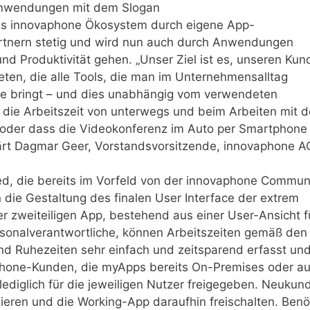
Anwendungen mit dem Slogan
das innovaphone Ökosystem durch eigene App-
rtnern stetig und wird nun auch durch Anwendungen
 und Produktivität gehen. „Unser Ziel ist es, unseren Ku
eten, die alle Tools, die man im Unternehmensalltag
che bringt – und dies unabhängig vom verwendeten
s die Arbeitszeit von unterwegs und beim Arbeiten mit 
 oder dass die Videokonferenz im Auto per Smartphone
ärt Dagmar Geer, Vorstandsvorsitzende, innovaphone A
ed, die bereits im Vorfeld von der innovaphone Commun
 die Gestaltung des finalen User Interface der extrem
r zweiteiligen App, bestehend aus einer User-Ansicht f
sonalverantwortliche, können Arbeitszeiten gemäß den
nd Ruhezeiten sehr einfach und zeitsparend erfasst un
hone-Kunden, die myApps bereits On-Premises oder a
ediglich für die jeweiligen Nutzer freigegeben. Neukun
ieren und die Working-App daraufhin freischalten. Benö