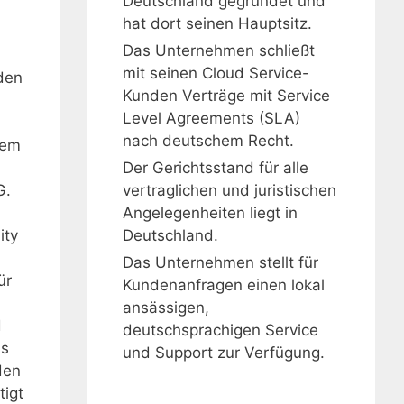
Deutschland gegründet und
hat dort seinen Hauptsitz.
Das Unternehmen schließt
mit seinen Cloud Service-
nden
Kunden Verträge mit Service
Level Agreements (SLA)
nach deutschem Recht.
dem
Der Gerichtsstand für alle
G.
vertraglichen und juristischen
Angelegenheiten liegt in
Deutschland.
ity
Das Unternehmen stellt für
ür
Kundenanfragen einen lokal
ansässigen,
d
deutschsprachigen Service
us
und Support zur Verfügung.
den
tigt