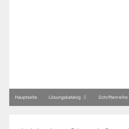
Zum
Inhalt
springen
Hauptseite
Lösungskatalog
Schriftenreihe