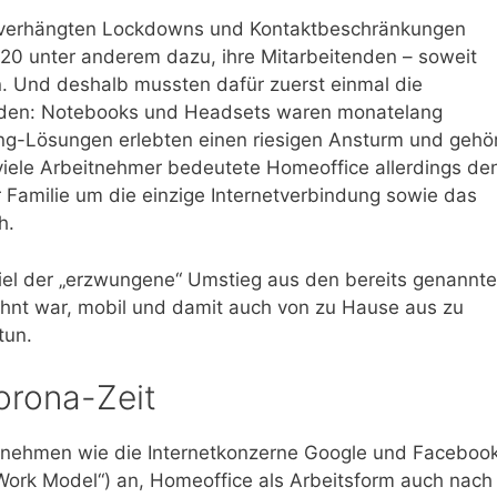
 verhängten Lockdowns und Kontaktbeschränkungen
 unter anderem dazu, ihre Mitarbeitenden – soweit
n. Und deshalb mussten dafür zuerst einmal die
rden: Notebooks und Headsets waren monatelang
ing-Lösungen erlebten einen riesigen Ansturm und gehö
r viele Arbeitnehmer bedeutete Homeoffice allerdings de
 Familie um die einzige Internetverbindung sowie das
h.
fiel der „erzwungene“ Umstieg aus den bereits genannt
wohnt war, mobil und damit auch von zu Hause aus zu
tun.
orona-Zeit
ternehmen wie die Internetkonzerne Google und Faceboo
Work Model“) an, Homeoffice als Arbeitsform auch nach