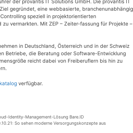
hrer der provantis IT Solutions GmbH. Die provantis IT
Ziel gegründet, eine webbasierte, branchenunabhängi
ntrolling speziell in projektorientierten
zu vermarkten. Mit ZEP – Zeiter-fassung für Projekte –
rnehmen in Deutschland, Österreich und in der Schweiz
ren Betriebe, die Beratung oder Software-Entwicklung
ensgröße reicht dabei von Freiberuflern bis hin zu
rn.
katalog
verfügbar.
loud-Identity-Management-Lösung Bare.ID
.10.21: So sehen moderne Versorgungskonzepte aus