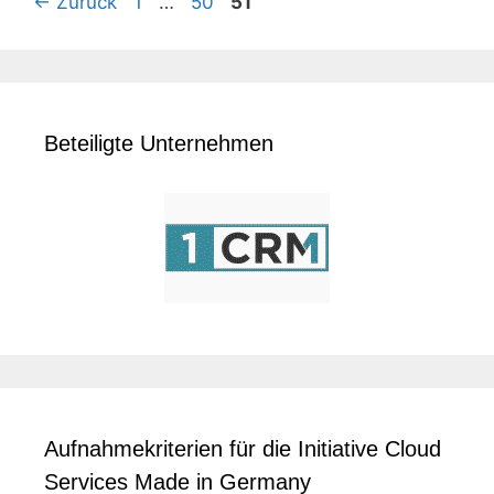
Seite
Seite
Seite
←
Zurück
1
…
50
51
Beteiligte Unternehmen
Aufnahmekriterien für die Initiative Cloud
Services Made in Germany