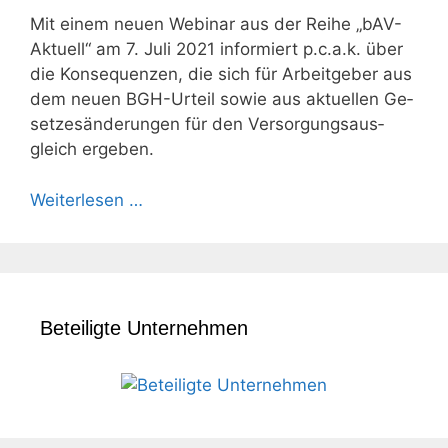
Mit einem neuen Webinar aus der Reihe „bAV-
Aktuell“ am 7. Juli 2021 infor­miert p.c.a.k. über
die Kon­se­quen­zen, die sich für Arbeit­geber aus
dem neuen BGH-Urteil so­wie aus aktu­ellen Ge­
setzes­än­derun­gen für den Ver­sor­gung­saus­
gleich erge­ben.
Weiterlesen …
Beteiligte Unternehmen