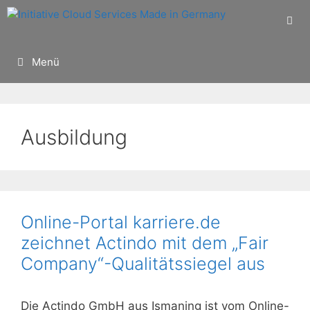
Zum
Inhalt
springen
Menü
Ausbildung
Online-Portal karriere.de
zeichnet Actindo mit dem „Fair
Company“-Qualitätssiegel aus
Die Actindo GmbH aus Ismaning ist vom Online-