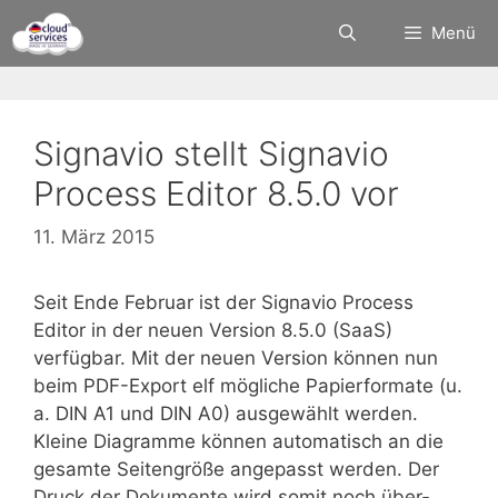
Zum
Menü
Inhalt
springen
Signavio stellt Signavio
Process Editor 8.5.0 vor
11. März 2015
Seit Ende Februar ist der Signavio Process
Editor in der neuen Version 8.5.0 (SaaS)
verfügbar. Mit der neuen Version können nun
beim PDF-Export elf mögliche Papier­formate (u.
a. DIN A1 und DIN A0) ausgewählt werden.
Kleine Diagramme können automatisch an die
gesamte Seiten­größe angepasst werden. Der
Druck der Dokumente wird somit noch über­