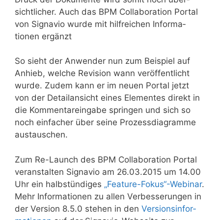
sicht­licher. Auch das BPM Colla­bo­ration Portal
von Signavio wurde mit hilf­reichen Infor­ma­
tionen ergänzt
So sieht der Anwender nun zum Beispiel auf
Anhieb, welche Revision wann veröffentlicht
wurde. Zudem kann er im neuen Portal jetzt
von der Detail­ansicht eines Elementes direkt in
die Kommentar­eingabe springen und sich so
noch einfacher über seine Prozess­dia­gramme
austau­schen.
Zum Re-Launch des BPM Colla­boration Portal
veranstalten Signavio am 26.03.2015 um 14.00
Uhr ein halb­stün­diges
„Feature-Fokus“-Webinar
.
Mehr Informationen zu allen Ver­­besse­rungen in
der Version 8.5.0 stehen in den
Versions­in­for­