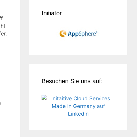
Initiator
ff
hl
er.
Besuchen Sie uns auf:
m