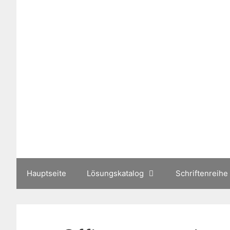
Zum
Inhalt
springen
Hauptseite
Lösungskatalog
Schriftenreihe