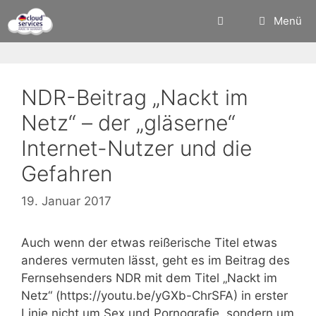
Zum
Menü
Inhalt
springen
NDR-Beitrag „Nackt im
Netz“ – der „gläserne“
Internet-Nutzer und die
Gefahren
19. Januar 2017
Auch wenn der etwas reißerische Titel etwas
anderes vermuten lässt, geht es im Beitrag des
Fernsehsenders NDR mit dem Titel „Nackt im
Netz“ (https://youtu.be/yGXb-ChrSFA) in erster
Linie nicht um Sex und Pornografie, sondern um