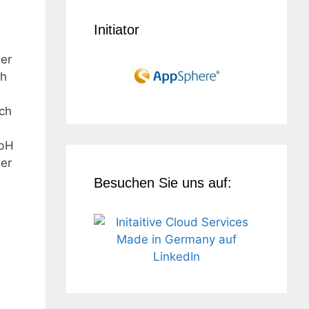
Initiator
Der
ch
uch
mbH
ner
Besuchen Sie uns auf: