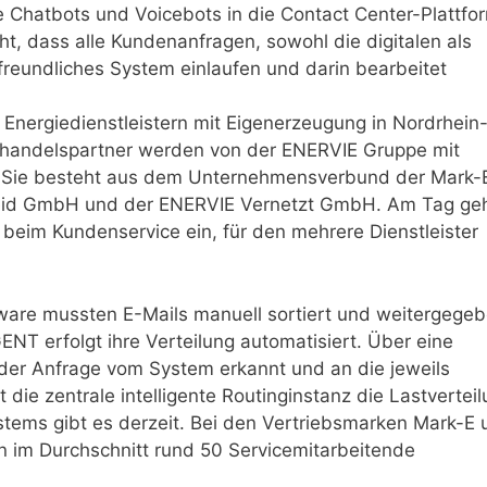
e Chatbots und Voicebots in die Contact Center-Plattfo
ht, dass alle Kundenanfragen, sowohl die digitalen als
rfreundliches System einlaufen und darin bearbeitet
nergiedienstleistern mit Eigenerzeugung in Nordrhein
handelspartner werden von der ENERVIE Gruppe mit
. Sie besteht aus dem Unternehmensverbund der Mark-
heid GmbH und der ENERVIE Vernetzt GmbH. Am Tag ge
 beim Kundenservice ein, für den mehrere Dienstleister
ware mussten E-Mails manuell sortiert und weitergege
NT erfolgt ihre Verteilung automatisiert. Über eine
der Anfrage vom System erkannt und an die jeweils
 die zentrale intelligente Routinginstanz die Lastvertei
tems gibt es derzeit. Bei den Vertriebsmarken Mark-E 
 im Durchschnitt rund 50 Servicemitarbeitende