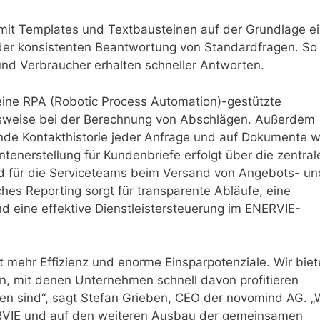
mit Templates und Textbausteinen auf der Grundlage ei
der konsistenten Beantwortung von Standardfragen. So
und Verbraucher erhalten schneller Antworten.
eine RPA (Robotic Process Automation)-gestützte
lsweise bei der Berechnung von Abschlägen. Außerdem
fende Kontakthistorie jeder Anfrage und auf Dokumente w
enerstellung für Kundenbriefe erfolgt über die zentral
d für die Serviceteams beim Versand von Angebots- un
ches Reporting sorgt für transparente Abläufe, eine
d eine effektive Dienstleistersteuerung im ENERVIE-
 mehr Effizienz und enorme Einsparpotenziale. Wir bie
n, mit denen Unternehmen schnell davon profitieren
en sind“, sagt Stefan Grieben, CEO der novomind AG. „
RVIE und auf den weiteren Ausbau der gemeinsamen