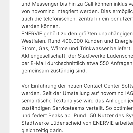
und Messenger bis hin zu Call können inklusiv
von novomind integriert werden. Dies ermöglic
auch die telefonischen, zentral in ein benutze
werden können.
ENERVIE gehört zu den größten unabhängigen E
Westfalen. Rund 400.000 Kunden und Energie
Strom, Gas, Wärme und Trinkwasser beliefert
Aktiengesellschaft, der Stadtwerke Lüdensc
per E-Mail durchschnittlich etwa 550 Anfragen
gemeinsam zuständig sind.
Vor Einführung der neuen Contact Center Soft
werden. Seit der Umstellung auf novomind iAGE
semantische Textanalyse wird das Anliegen je
zuständigen Serviceteams verteilt. So optimiert
und federt Peaks ab. Rund 150 Nutzer des Sys
Stadtwerke Lüdenscheid von ENERVIE arbeiten
gleichzeitig darin.