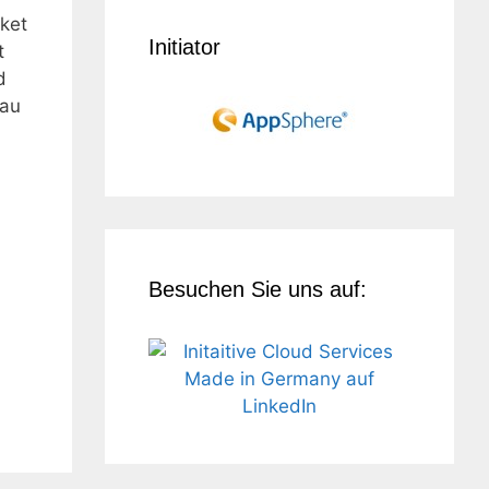
cket
Initiator
t
d
nau
Besuchen Sie uns auf: